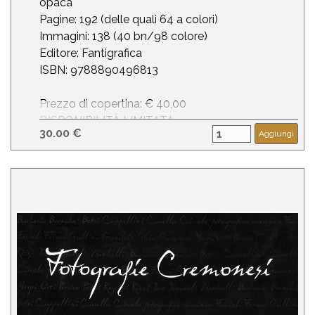
opaca
Pagine: 192 (delle quali 64 a colori)
Immagini: 138 (40 bn/98 colore)
Editore: Fantigrafica
ISBN: 9788890496813
Prezzo di copertina: € 40,00
DISPONIBILITÀ LIMITATA
30.00 €
Aggiungi