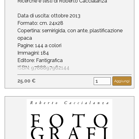
Ricerche e testi di Roberto Caccialanza
Data di uscita: ottobre 2013
Formato: cm. 24x28
Copertina: semirigida, con ante, plastificazione
opaca
Pagine: 144 a colori
Immagini: 184
Editore: Fantigrafica
ISBN: 9788897962144
25.00 €
Aggiungi
Prezzo di copertina: € 28