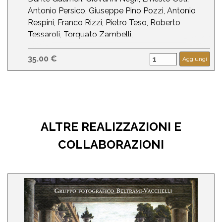
Antonio Persico, Giuseppe Pino Pozzi, Antonio
Respini, Franco Rizzi, Pietro Teso, Roberto
Tessaroli, Torquato Zambelli,
Data di uscita: ottobre 2005
35.00 €
Aggiungi
Formato: 24x32,5 (album)
Copertina: cartonata, rivestita in Imitlin stampata
a caldo. Sovraccoperta con alette plastificata
lucida
Pagine: 224 (delle quali 32 a colori)
ALTRE REALIZZAZIONI E
Immagini: 138 (164 bn/29 colore)
Editore: Fantigrafica
COLLABORAZIONI
ULTIME COPIE DISPONIBILI