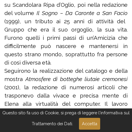
su Scandolara Ripa d’Oglio, poi nella redazione
del volume
Il Sogno – Da Caronte a San Facio
(1999), un tributo ai 25 anni di attività del
Gruppo che era il suo orgoglio, la sua vita.
Furono quelli i primi passi di un’Amicizia che
difficilmente può nascere e mantenersi in
questo strano mondo, soprattutto fra persone
di così diversa età.
Seguirono la realizzazione del catalogo e della
mostra
Atmosfere di botteghe liutaie cremonesi
(2001), la redazione di numerosi articoli che
trasponevo dalla vivace e precisa mente di
Elena alla virtualità del computer. Il lavoro
comune più grosso fu quello su Walter
Questo sito fa uso di Cookie, si prega di leggere l'informativa sul
Stauffer, l’opera prima di Elena della quale
Trattamento dei Dati.
Accetta
andava particolarmente fiera: lavorammo fianco