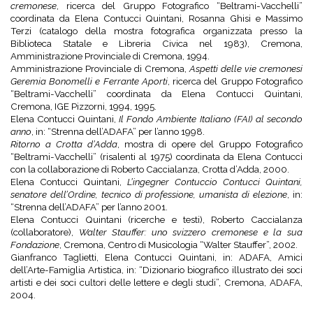
cremonese
, ricerca del Gruppo Fotografico “Beltrami-Vacchelli”
coordinata da Elena Contucci Quintani, Rosanna Ghisi e Massimo
Terzi (catalogo della mostra fotografica organizzata presso la
Biblioteca Statale e Libreria Civica nel 1983), Cremona,
Amministrazione Provinciale di Cremona, 1994.
Amministrazione Provinciale di Cremona,
Aspetti delle vie cremonesi
Geremia Bonomelli e Ferrante Aporti
, ricerca del Gruppo Fotografico
“Beltrami-Vacchelli” coordinata da Elena Contucci Quintani,
Cremona, IGE Pizzorni, 1994, 1995.
Elena Contucci Quintani,
Il Fondo Ambiente Italiano (FAI) al secondo
anno
, in: “Strenna dell’ADAFA” per l’anno 1998.
Ritorno a Crotta d’Adda
, mostra di opere del Gruppo Fotografico
“Beltrami-Vacchelli” (risalenti al 1975) coordinata da Elena Contucci
con la collaborazione di Roberto Caccialanza, Crotta d’Adda, 2000.
Elena Contucci Quintani,
L’ingegner Contuccio Contucci Quintani,
senatore dell’Ordine, tecnico di professione, umanista di elezione
, in:
“Strenna dell’ADAFA” per l’anno 2001.
Elena Contucci Quintani (ricerche e testi), Roberto Caccialanza
(collaboratore),
Walter Stauffer: uno svizzero cremonese e la sua
Fondazione
, Cremona, Centro di Musicologia “Walter Stauffer”, 2002.
Gianfranco Taglietti, Elena Contucci Quintani, in: ADAFA, Amici
dell’Arte-Famiglia Artistica, in: “Dizionario biografico illustrato dei soci
artisti e dei soci cultori delle lettere e degli studi”, Cremona, ADAFA,
2004.