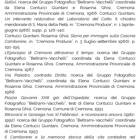
Gallo)
, ricerca del Gruppo Fotografico “Beltrami-Vacchelli” coordinata
da Elena Contucci Quintani e Rosanna Ghisi, Cremona,
Amministrazione Provinciale di Cremona, 1986. Contucci Quintani,
Un intervento resturativo del Laboratorio del Cotto.
Il chiostro
meridionale di S. Maria della Pietà, in: “Cremona Produce”, n. 1 (aprile-
giugno 1986), supp., p. 126-140.
Contucci Quintani, Rosanna Ghisi,
Storia per immagini sulla Cascina
Cambonino
, in: “Cremona Produce”, n. 3 (luglio-settembre 1986), p.
191-195.
L’Episcopio di Cremona attraverso il tempo
, ricerca del Gruppo
Fotografico “Beltrami-Vacchelli” coordinata da Elena Contucci
Quintani e Rosanna Ghisi, Cremona, Amministrazione Provinciale di
Cremona, 1987.
Via Palestro, contrada Diritta
, ricerca del Gruppo Fotografico
“Beltrami-Vacchelli” coordinata da Elena Contucci Quintani e
Rosanna Ghisi, Cremona, Amministrazione Provinciale di Cremona,
1988.
Piazza Giovanni XXIII già dell’Ospedale
, ricerca del Gruppo
Fotografico “Beltrami-Vacchelli”, testi di Elena Contucci Quintani e
Rosanna Ghisi, Cremona, Comune di Cremona, 1991.
Ritrovarsi in Gonzaga (via XI Febbraio)… e riconoscersi ancora (1982-
1992)
, ricerca del Gruppo Fotografico “Beltrami-Vacchelli” coordinata
da Elena Contucci Quintani, Cremona, Amministrazione Provinciale
di Cremona, 1993.
Il Cambonino e la memoria storica della vita contadina nel