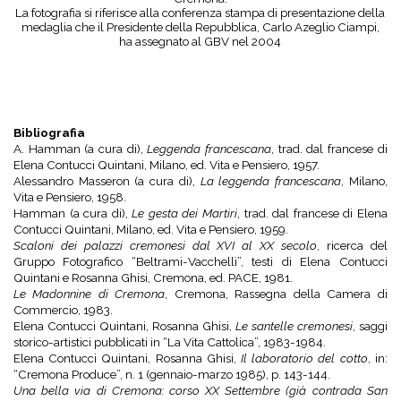
La fotografia si riferisce alla conferenza stampa di presentazione della
medaglia che il Presidente della Repubblica, Carlo Azeglio Ciampi,
ha assegnato al GBV nel 2004
Bibliografia
A. Hamman (a cura di),
Leggenda francescana
, trad. dal francese di
Elena Contucci Quintani, Milano, ed. Vita e Pensiero, 1957.
Alessandro Masseron (a cura di),
La leggenda francescana
, Milano,
Vita e Pensiero, 1958.
Hamman (a cura di),
Le gesta dei Martiri
, trad. dal francese di Elena
Contucci Quintani, Milano, ed. Vita e Pensiero, 1959.
Scaloni dei palazzi cremonesi dal XVI al XX secolo
, ricerca del
Gruppo Fotografico “Beltrami-Vacchelli”, testi di Elena Contucci
Quintani e Rosanna Ghisi, Cremona, ed. PACE, 1981.
Le Madonnine di Cremona
, Cremona, Rassegna della Camera di
Commercio, 1983.
Elena Contucci Quintani, Rosanna Ghisi,
Le santelle cremonesi
, saggi
storico-artistici pubblicati in “La Vita Cattolica”, 1983-1984.
Elena Contucci Quintani, Rosanna Ghisi,
Il laboratorio del cotto
, in:
“Cremona Produce”, n. 1 (gennaio-marzo 1985), p. 143-144.
Una bella via di Cremona: corso XX Settembre (già contrada San